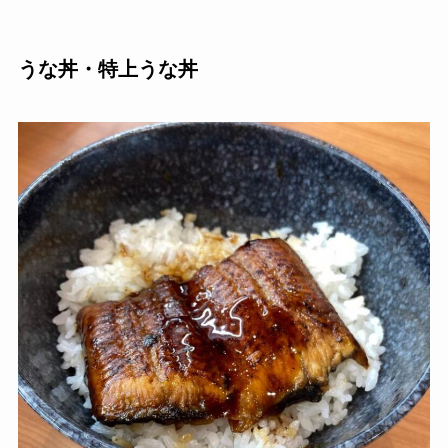
うな丼・特上うな丼