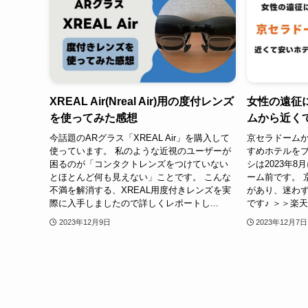
XREAL Air(Nreal Air)用の度付レンズ
女性の遠征
を使ってみた感想
ムから近く
今話題のARグラス「XREAL Air」を購入して
京セラドーム
使っています。 私のような近視のユーザーが
すめホテルをブ
困るのが「コンタクトレンズをつけていない
シは2023年8
とほとんど何も見えない」ことです。 こんな
ーム前です。 
不満を解消する、XREAL用度付きレンズを実
があり、迷わ
際に入手しましたので詳しくレポートし...
です♪ ＞＞楽天
2023年12月9日
2023年12月7日