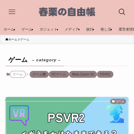
ホーム
ゲーム
ガジェット
メディア
旅行
推し活
運営者情
ホーム
ゲーム
ゲーム
– category –
ゲーム
ゲーム機
PCゲーム
Meta Quest 3S
PSVR2
ゲーム