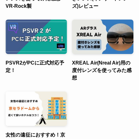
VR-Rock製
ズ)レビュー
PSVR2がPCに正式対応予
XREAL Air(Nreal Air)用の
定！
度付レンズを使ってみた感
想
女性の遠征におすすめ！京