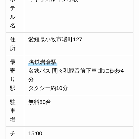
テ
ル
名
住
愛知県小牧市曙町127
所
最
名鉄岩倉駅
寄
名鉄バス 間々乳観音前下車 北に徒歩4
り
分
駅
タクシー約10分
駐
無料80台
車
場
チ
15:00