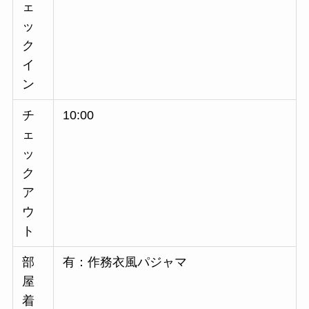
ェ
ッ
ク
イ
ン
チ
10:00
ェ
ッ
ク
ア
ウ
ト
部
有：作務衣風パジャマ
屋
着